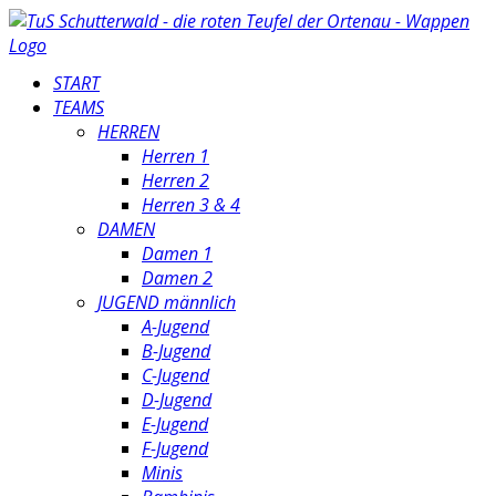
START
TEAMS
HERREN
Herren 1
Herren 2
Herren 3 & 4
DAMEN
Damen 1
Damen 2
JUGEND männlich
A-Jugend
B-Jugend
C-Jugend
D-Jugend
E-Jugend
F-Jugend
Minis