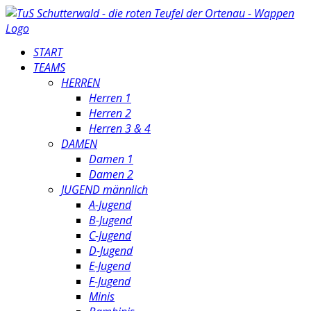
START
TEAMS
HERREN
Herren 1
Herren 2
Herren 3 & 4
DAMEN
Damen 1
Damen 2
JUGEND männlich
A-Jugend
B-Jugend
C-Jugend
D-Jugend
E-Jugend
F-Jugend
Minis