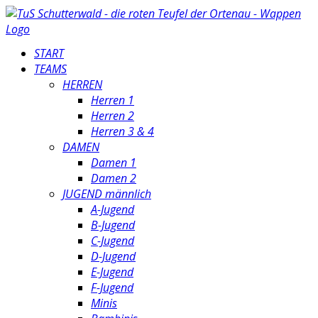
START
TEAMS
HERREN
Herren 1
Herren 2
Herren 3 & 4
DAMEN
Damen 1
Damen 2
JUGEND männlich
A-Jugend
B-Jugend
C-Jugend
D-Jugend
E-Jugend
F-Jugend
Minis