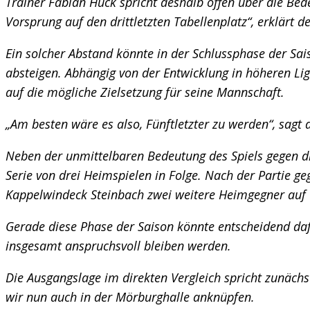
Trainer Fabian Huck spricht deshalb offen über die Bed
Vorsprung auf den drittletzten Tabellenplatz“, erklärt 
Ein solcher Abstand könnte in der Schlussphase der Sa
absteigen. Abhängig von der Entwicklung in höheren Lige
auf die mögliche Zielsetzung für seine Mannschaft.
„Am besten wäre es also, Fünftletzter zu werden“, sagt d
Neben der unmittelbaren Bedeutung des Spiels gegen di
Serie von drei Heimspielen in Folge. Nach der Partie 
Kappelwindeck Steinbach zwei weitere Heimgegner auf
Gerade diese Phase der Saison könnte entscheidend dafü
insgesamt anspruchsvoll bleiben werden.
Die Ausgangslage im direkten Vergleich spricht zunäch
wir nun auch in der Mörburghalle anknüpfen.