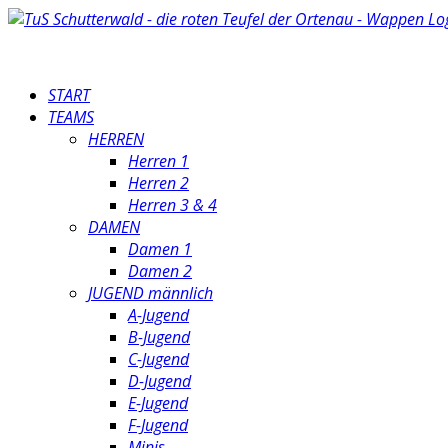
START
TEAMS
HERREN
Herren 1
Herren 2
Herren 3 & 4
DAMEN
Damen 1
Damen 2
JUGEND männlich
A-Jugend
B-Jugend
C-Jugend
D-Jugend
E-Jugend
F-Jugend
Minis