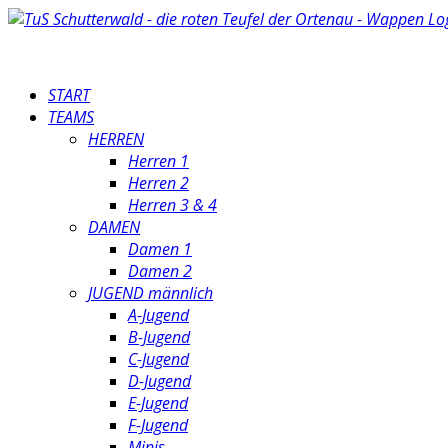
START
TEAMS
HERREN
Herren 1
Herren 2
Herren 3 & 4
DAMEN
Damen 1
Damen 2
JUGEND männlich
A-Jugend
B-Jugend
C-Jugend
D-Jugend
E-Jugend
F-Jugend
Minis