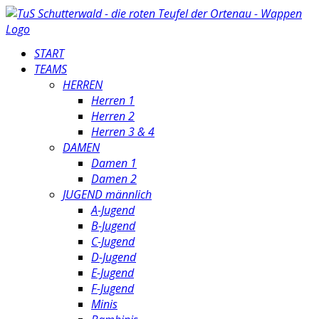
START
TEAMS
HERREN
Herren 1
Herren 2
Herren 3 & 4
DAMEN
Damen 1
Damen 2
JUGEND männlich
A-Jugend
B-Jugend
C-Jugend
D-Jugend
E-Jugend
F-Jugend
Minis