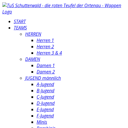
START
TEAMS
HERREN
Herren 1
Herren 2
Herren 3 & 4
DAMEN
Damen 1
Damen 2
JUGEND männlich
A-Jugend
B-Jugend
C-Jugend
D-Jugend
E-Jugend
F-Jugend
Minis